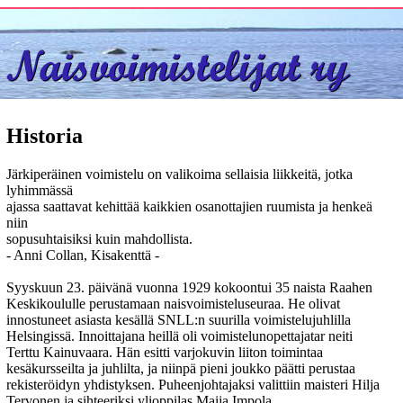
Historia
Järkiperäinen voimistelu on valikoima sellaisia liikkeitä, jotka
lyhimmässä
ajassa saattavat kehittää kaikkien osanottajien ruumista ja henkeä
niin
sopusuhtaisiksi kuin mahdollista.
- Anni Collan, Kisakenttä -
Syyskuun 23. päivänä vuonna 1929 kokoontui 35 naista Raahen
Keskikoululle perustamaan naisvoimisteluseuraa. He olivat
innostuneet asiasta kesällä SNLL:n suurilla voimistelujuhlilla
Helsingissä. Innoittajana heillä oli voimistelunopettajatar neiti
Terttu Kainuvaara. Hän esitti varjokuvin liiton toimintaa
kesäkursseilta ja juhlilta, ja niinpä pieni joukko päätti perustaa
rekisteröidyn yhdistyksen. Puheenjohtajaksi valittiin maisteri Hilja
Tervonen ja sihteeriksi ylioppilas Maija Impola.