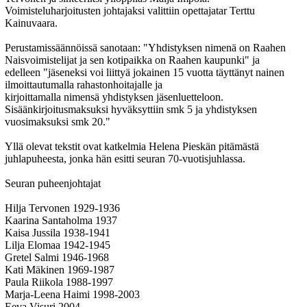
Voimisteluharjoitusten johtajaksi valittiin opettajatar Terttu
Kainuvaara.
Perustamissäännöissä sanotaan: "Yhdistyksen nimenä on Raahen
Naisvoimistelijat ja sen kotipaikka on Raahen kaupunki" ja
edelleen "jäseneksi voi liittyä jokainen 15 vuotta täyttänyt nainen
ilmoittautumalla rahastonhoitajalle ja
kirjoittamalla nimensä yhdistyksen jäsenluetteloon.
Sisäänkirjoitusmaksuksi hyväksyttiin smk 5 ja yhdistyksen
vuosimaksuksi smk 20."
Yllä olevat tekstit ovat katkelmia Helena Pieskän pitämästä
juhlapuheesta, jonka hän esitti seuran 70-vuotisjuhlassa.
Seuran puheenjohtajat
Hilja Tervonen 1929-1936
Kaarina Santaholma 1937
Kaisa Jussila 1938-1941
Lilja Elomaa 1942-1945
Gretel Salmi 1946-1968
Kati Mäkinen 1969-1987
Paula Riikola 1988-1997
Marja-Leena Haimi 1998-2003
Eeva Visuri 2004-