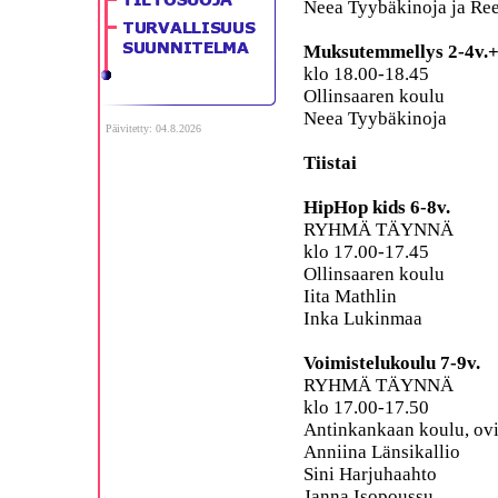
Neea Tyybäkinoja ja Ree
Muksutemmellys 2-4v.
klo 18.00-18.45
Ollinsaaren koulu
Neea Tyybäkinoja
Päivitetty: 04.8.2026
Tiistai
HipHop kids 6-8v.
RYHMÄ TÄYNNÄ
klo 17.00-17.45
Ollinsaaren koulu
Iita Mathlin
Inka Lukinmaa
Voimistelukoulu 7-9v.
RYHMÄ TÄYNNÄ
klo 17.00-17.50
Antinkankaan koulu, ovi
Anniina Länsikallio
Sini Harjuhaahto
Janna Isopoussu