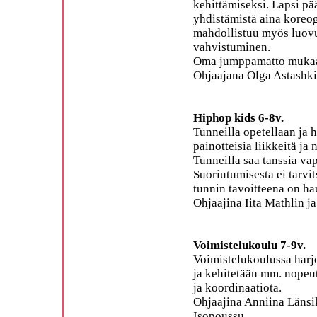
kehittämiseksi. Lapsi p
yhdistämistä aina koreogr
mahdollistuu myös luovu
vahvistuminen.
Oma jumppamatto muka
Ohjaajana Olga Astashk
Hiphop kids 6-8v.
Tunneilla opetellaan ja 
painotteisia liikkeitä ja 
Tunneilla saa tanssia vap
Suoriutumisesta ei tarvits
tunnin tavoitteena on h
Ohjaajina Iita Mathlin 
Voimistelukoulu 7-9v.
Voimistelukoulussa harjo
ja kehitetään mm. nopeut
ja koordinaatiota.
Ohjaajina Anniina Länsik
Isopoussu