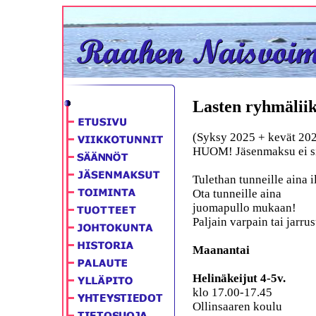
Lasten ryhmälii
(Syksy 2025 + kevät 20
HUOM! Jäsenmaksu ei si
Tulethan tunneille aina i
Ota tunneille aina
juomapullo mukaan!
Paljain varpain tai jarru
Maanantai
Helinäkeijut 4-5v.
klo 17.00-17.45
Ollinsaaren koulu