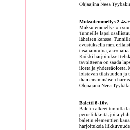
Ohjaajina Neea Tyybäkin
Muksutemmellys 2-4v.
Muksutemmellys on suunn
Tunneille lapsi osallist
läheisen kanssa. Tunnill
avustuksella mm. erilaisi
tasapainoilua, akrobatiaa
Kaikki harjoitukset tehd
tavoitteena on saada lap
ilosta ja yhdessäolosta.
loistavan tilaisuuden ja
ihan ensimmäisen harrast
Ohjaajana Neea Tyybäki
Baletti 8-10v.
Baletin alkeet tunnilla l
perusliikkeitä, joita yhd
baletin elementtien kans
harjoituksia liikkuvuude