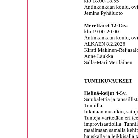
klo 18.00-18.55
Antinkankaan koulu, ovi
Jemina Pyhäluoto
Merettäret 12-15v.
klo 19.00-20.00
Antinkankaan koulu, ovi
ALKAEN 8.2.2026
Kirsti Mäkinen-Reijasal
Anne Laukka
Salla-Mari Meriläinen
TUNTIKUVAUKSET
Helinä-keijut 4-5v.
Satubalettia ja tanssilli
Tunnilla
liikutaan musiikin, satu
Tunteja väritetään eri te
improvisaatioilla. Tunni
maailmaan samalla kehitt
hauskalla ja leikkisällä t