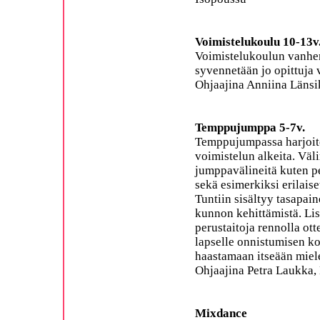
Voimistelukoulu 10-13v
Voimistelukoulun vanhe
syvennetään jo opittuja 
Ohjaajina Anniina Länsik
Temppujumppa 5-7v.
Temppujumpassa harjoite
voimistelun alkeita. Väli
jumppavälineitä kuten p
sekä esimerkiksi erilaiset
Tuntiin sisältyy tasapain
kunnon kehittämistä. Lis
perustaitoja rennolla ot
lapselle onnistumisen k
haastamaan itseään miel
Ohjaajina Petra Laukka,
Mixdance