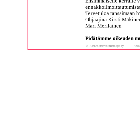
Ensimmäiselle kerralle v
ennakkoilmoittautumista
Tervetuloa tanssimaan h
Ohjaajina Kirsti Mäkine
Mari Meriläinen
Pidätämme oikeuden mu
© Raahen naisvoimistelijat ry Valoku