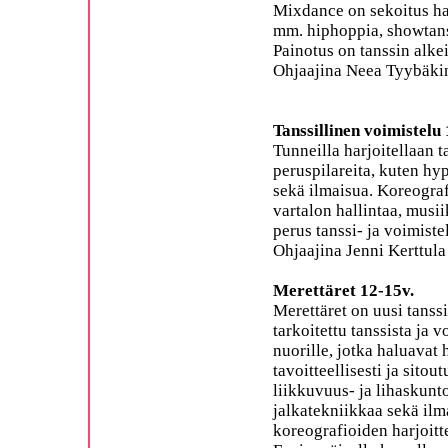
Mixdance on sekoitus hau
mm. hiphoppia, showtans
Painotus on tanssin alke
Ohjaajina Neea Tyybäkin
Tanssillinen voimistelu 
Tunneilla harjoitellaan t
peruspilareita, kuten hy
sekä ilmaisua. Koreogra
vartalon hallintaa, musii
perus tanssi- ja voimiste
Ohjaajina Jenni Kerttula
Merettäret 12-15v.
Merettäret on uusi tanss
tarkoitettu tanssista ja 
nuorille, jotka haluavat 
tavoitteellisesti ja sitou
liikkuvuus- ja lihaskunto
jalkatekniikkaa sekä ilma
koreografioiden harjoitt