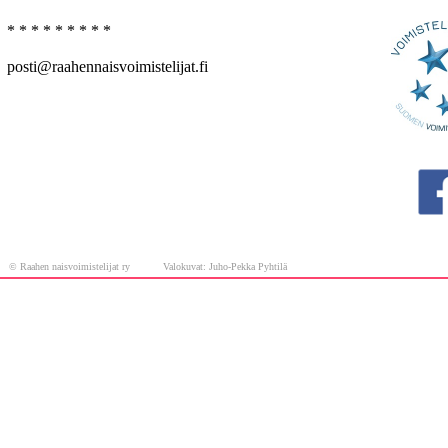
* * * * * * * * *
posti@raahennaisvoimistelijat.fi
© Raahen naisvoimistelijat ry Valokuvat: Juho-Pekka Pyhtilä