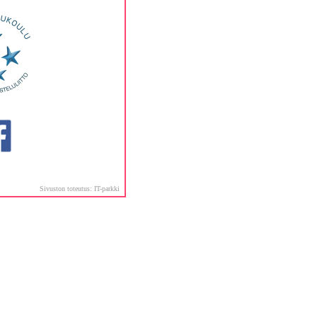
Sivuston toteutus:
IT-parkki